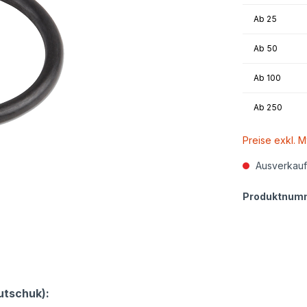
Ab
25
Ab
50
Ab
100
Ab
250
Preise exkl. 
Ausverkauf
Produktnum
utschuk):