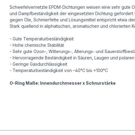
Schwefelvernetzte EPDM-Dichtungen weisen eine sehr gute Ozon
und Dampfbeständigkeit der eingesetzten Dichtung gefordert wi
gegen Öle, Schmierfette und Lösungsmittel entspricht etwa de
Stark quellend in aliphatischen, aromatischen und chlorierten
- Gute Temperaturbeständigkeit
- Hohe chemische Stabilität
- Sehr gute Ozon-, Witterungs-, Alterungs- und Sauerstoffbest
- Hervorragende Beständigkeit in Säuren, Laugen und polaren
- Geringe Gasdurchlässigkeit
- Temperaturbeständigkeit von –40°C bis +100°C
O-Ring Maße: Innendurchmesser x Schnurstärke
https://www.mjprodukte.com/
https://www.mjprodukte.de/