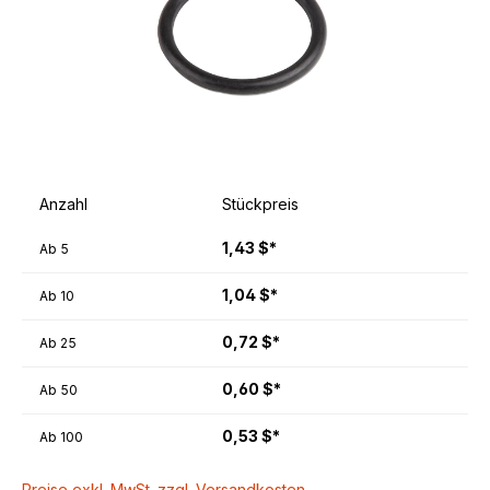
Anzahl
Stückpreis
1,43 $*
Ab
5
1,04 $*
Ab
10
0,72 $*
Ab
25
0,60 $*
Ab
50
0,53 $*
Ab
100
Preise exkl. MwSt. zzgl. Versandkosten