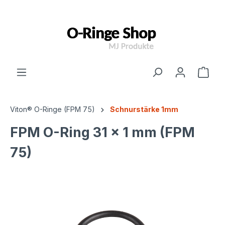
inhalt springen
Viton® O-Ringe (FPM 75)
Schnurstärke 1mm
FPM O-Ring 31 x 1 mm (FPM
75)