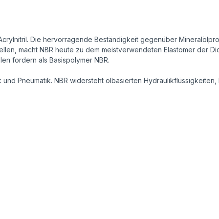
crylnitril. Die hervorragende Beständigkeit gegenüber Mineralölpro
ellen, macht NBR heute zu dem meistverwendeten Elastomer der Dicht
Ölen fordern als Basispolymer NBR.
und Pneumatik. NBR widersteht ölbasierten Hydraulikflüssigkeiten, F